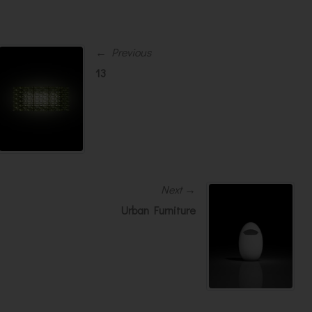
← Previous
13
Next →
Urban Furniture