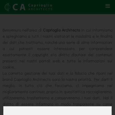
Benvenuto nell'area di
Caprioglio Architects
in cui informiamo
e spieghiamo a tutti i nostri visitatori le modalità e le finalità
dei dati che trattiamo, nonché una serie di altre informazioni
a cui potresti essere interessato per comprendere
esattamente il copyright e\o diritto d'autore dei contenuti
presenti nei nostri portali web e tutte le informazioni sui
cookie.
La corretta gestione dei tuoi dati e la fiducia che riponi nel
brand Caprioglio Architects sono la nostra priorità. Per darti il
meglio, in tutto ciò che facciamo, ci impegniamo nel
miglioramento continuo; proprio in quest'ottica raccoglieremo,
utilizzeremo, trasferiremo e conserveremo i tuoi dati. Hai il
diritto di essere informato in modo trasparente su come
trattiamo e proteggiamo questi dati; ti preghiamo quindi di