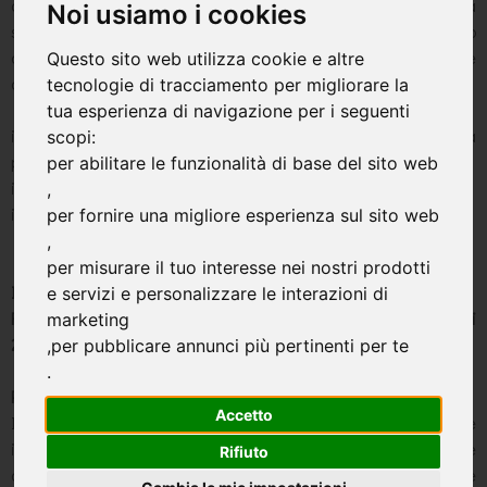
dedicare qualche minuto alla lettura della nostra informativa
Noi usiamo i cookies
sulla privacy, non esitando a contattarci in caso di domande o
dubbi all'indirizzo studio@caprioglio.com Il presente
Questo sito web utilizza cookie e altre
documento si compone di tre elementi principali:
tecnologie di tracciamento per migliorare la
tua esperienza di navigazione per i seguenti
i. Informativa Privacy - Regolamento Europeo sulla
scopi:
protezione dei dati personali 2016/679;
per abilitare le funzionalità di base del sito web
ii. Legal Disclaimer per i contenuti;
,
iii. Cookie Policy
per fornire una migliore esperienza sul sito web
,
per misurare il tuo interesse nei nostri prodotti
INFORMATIVA PRIVACY
e servizi e personalizzare le interazioni di
Regolamento Europeo sulla protezione dei dati personali
marketing
2016/679
,
per pubblicare annunci più pertinenti per te
.
Premessa
Accetto
Il presente documento ('Informativa') intende fornire
indicazioni in merito al trattamento di informazioni - relative
Rifiuto
agli utenti che usufruiscono dei servizi accessibili a partire