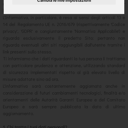
Cambia le mie impostazioni
dall' indirizzo web ('Sito') - e/o da altri soggetti individuati per
le finalità di seguito indicate.
L'Informativa, in particolare, è resa ai sensi degli articoli 13 e
14 del Regolamento UE n. 2016/679 (rispettivamente 'Codice
privacy', 'GDPR' e congiuntamente 'Normativa Applicabile') e
riguarda esclusivamente il predetto Sito: pertanto non
riguarda eventuali altri siti raggiungibili dall'utente tramite i
link presenti sullo stesso.
Ti informiamo che i dati riguardanti la tua persona li trattiamo
con particolare prudenza e attenzione, utilizzando standard
di sicurezza implementati rispetto al già elevato livello di
misure adottate sino ad ora.
L'informativa sarà costantemente aggiornata anche in
considerazione di futuri cambiamenti tecnologici, finalità e/o
orientamenti delle Autorità Garanti Europee e del Comitato
Europeo e sarà sempre pubblicata la data di ultimo
aggiornamento.
1. Chi tratta i tuoi dati personali?