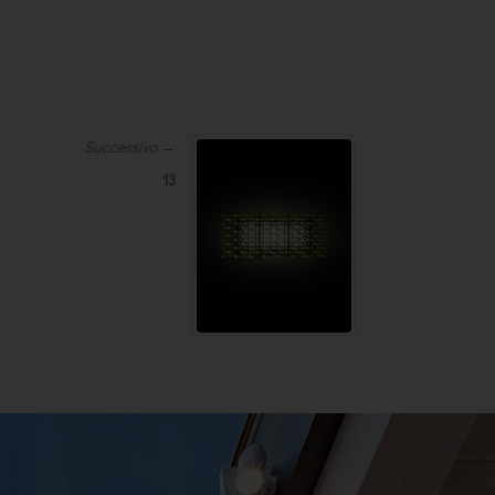
Successivo →
13