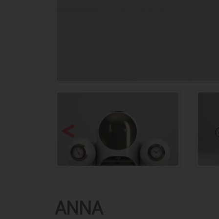
<
ANNA