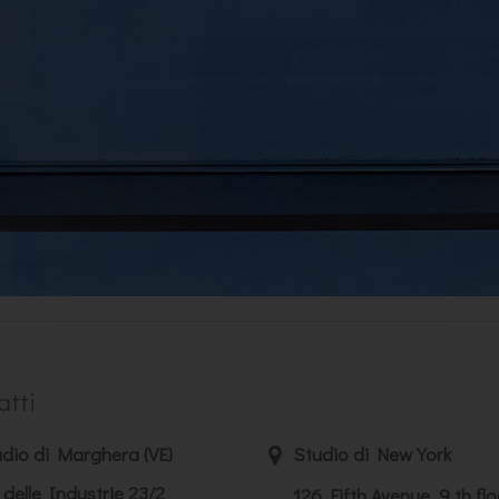
atti
dio di Marghera (VE)
Studio di New York
 delle Industrie 23/2
126 Fifth Avenue, 9 th flo