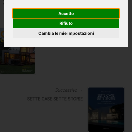
2018
.
Accetto
Rifiuto
← Precedente
Cambia le mie impostazioni
Dwell
Successivo →
SETTE CASE SETTE STORIE