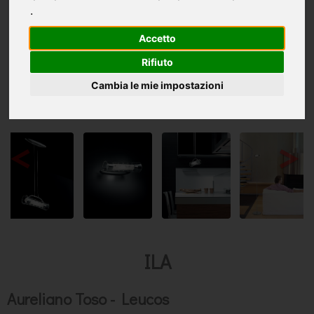
.
Accetto
Rifiuto
Cambia le mie impostazioni
<
>
ILA
Aureliano Toso - Leucos