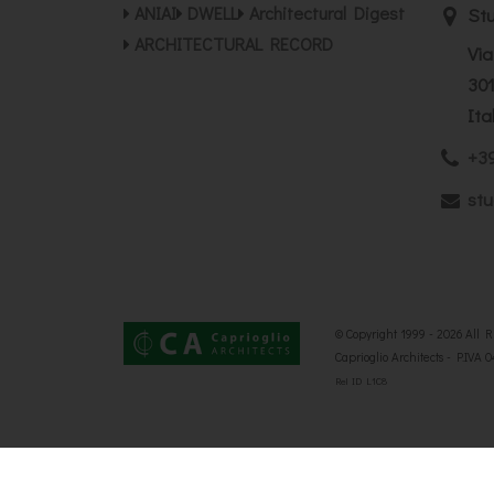
ANIAI
DWELL
Architectural Digest
Stu
ARCHITECTURAL RECORD
Via
301
Ita
+39
stu
© Copyright 1999 - 2026 All 
Caprioglio Architects - P.IVA 
Rel ID L1C8