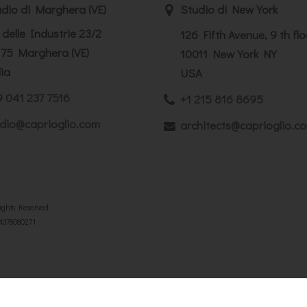
dio di Marghera (VE)
Studio di New York
 delle Industrie 23/2
126 Fifth Avenue, 9 th flo
75 Marghera (VE)
10011 New York NY
lia
USA
 041 237 7516
+1 215 816 8695
dio@caprioglio.com
architects@caprioglio.c
Rights Reserved
04378080271