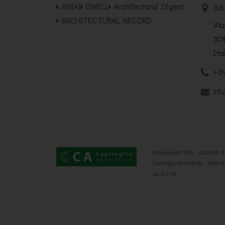
ANIAI
DWELL
Architectural Digest
Stu
ARCHITECTURAL RECORD
Via
301
Ita
+39
stu
© Copyright 1999 - 2026 All 
Caprioglio Architects - P.IVA 
Rel ID L1C8