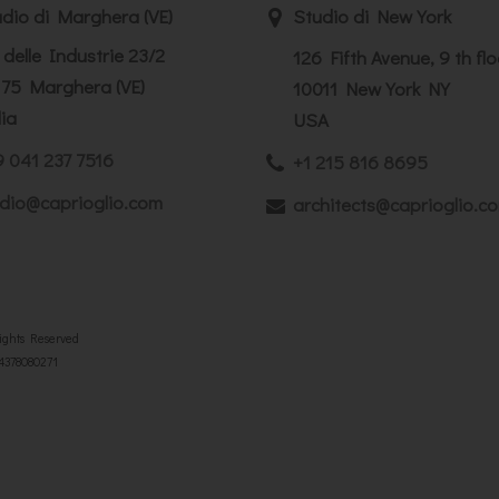
dio di Marghera (VE)
Studio di New York
 delle Industrie 23/2
126 Fifth Avenue, 9 th flo
75 Marghera (VE)
10011 New York NY
lia
USA
 041 237 7516
+1 215 816 8695
dio@caprioglio.com
architects@caprioglio.c
Rights Reserved
04378080271