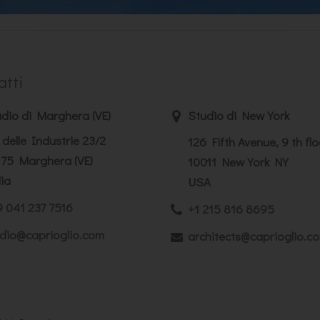
atti
dio di Marghera (VE)
Studio di New York
 delle Industrie 23/2
126 Fifth Avenue, 9 th flo
75 Marghera (VE)
10011 New York NY
lia
USA
 041 237 7516
+1 215 816 8695
dio@caprioglio.com
architects@caprioglio.c