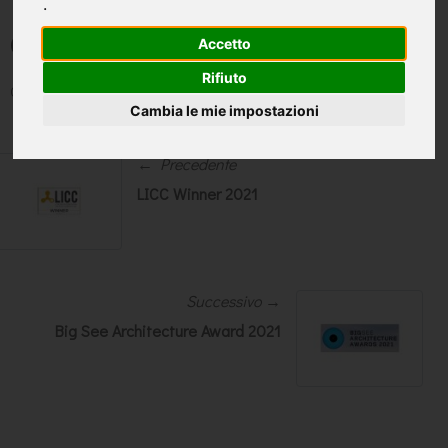
.
Casa P+E+3
Accetto
Rifiuto
Cittadella, Padova
Cambia le mie impostazioni
← Precedente
LICC Winner 2021
Successivo →
Big See Architecture Award 2021